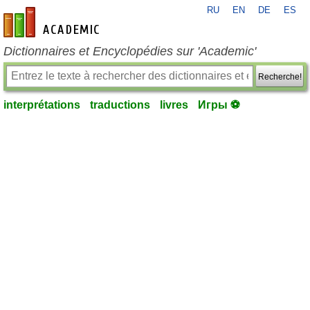
RU
EN
DE
ES
fr-academic.com
Dictionnaires et Encyclopédies sur 'Academic'
Recherche!
interprétations
traductions
livres
Игры ⚽