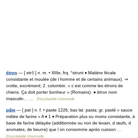
étron
— [ etrɔ̃ ] n. m. • XIIIe; frq. °strunt ♦ Matière fécale
consistante et moulée (de l homme et de certains animaux). ⇒
crotte, excrément; 2. colombin. « c est comme les étrons de
chiens. Ça doit porter bonheur » (Romains). ● étron nom
masculin… …
Encyclopédie Universelle
pâte
— [ pat ] n. f. • paste 1226; bas lat. pasta; gr. pastê « sauce
mêlée de farine » A ♦ 1 ♦ Préparation plus ou moins consistante, à
base de farine délayée (additionnée ou non de levain, d œufs, d
aromates, de beurre) que l on consomme après cuisson …
Encyclopédie Universelle