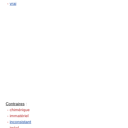
-
vrai
Contraires
:
- chimérique
- immatériel
-
inconsistant
- irréel