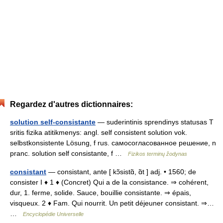
Regardez d'autres dictionnaires:
solution self-consistante
— suderintinis sprendinys statusas T
sritis fizika atitikmenys: angl. self consistent solution vok.
selbstkonsistente Lösung, f rus. самосогласованное решение, n
pranc. solution self consistante, f …
Fizikos terminų žodynas
consistant
— consistant, ante [ kɔ̃sistɑ̃, ɑ̃t ] adj. • 1560; de
consister I ♦ 1 ♦ (Concret) Qui a de la consistance. ⇒ cohérent,
dur, 1. ferme, solide. Sauce, bouillie consistante. ⇒ épais,
visqueux. 2 ♦ Fam. Qui nourrit. Un petit déjeuner consistant. ⇒…
…
Encyclopédie Universelle