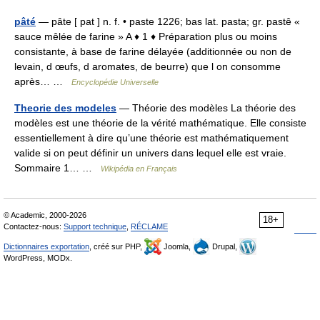
pâté
— pâte [ pat ] n. f. • paste 1226; bas lat. pasta; gr. pastê «
sauce mêlée de farine » A ♦ 1 ♦ Préparation plus ou moins
consistante, à base de farine délayée (additionnée ou non de
levain, d œufs, d aromates, de beurre) que l on consomme
après… …
Encyclopédie Universelle
Theorie des modeles
— Théorie des modèles La théorie des
modèles est une théorie de la vérité mathématique. Elle consiste
essentiellement à dire qu’une théorie est mathématiquement
valide si on peut définir un univers dans lequel elle est vraie.
Sommaire 1… …
Wikipédia en Français
© Academic, 2000-2026
18+
Contactez-nous:
Support technique
,
RÉCLAME
Dictionnaires exportation
, créé sur PHP,
Joomla,
Drupal,
WordPress, MODx.